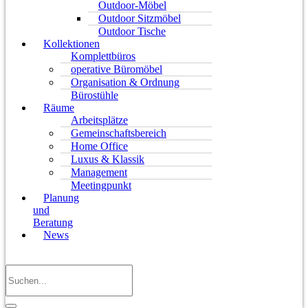
Outdoor-Möbel
Outdoor Sitzmöbel
Outdoor Tische
Kollektionen
Komplettbüros
operative Büromöbel
Organisation & Ordnung
Bürostühle
Räume
Arbeitsplätze
Gemeinschaftsbereich
Home Office
Luxus & Klassik
Management
Meetingpunkt
Planung
und
Beratung
News