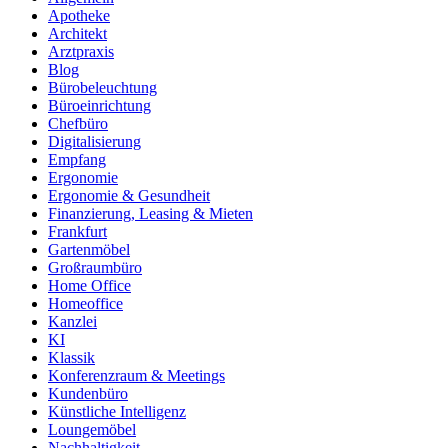
Apotheke
Architekt
Arztpraxis
Blog
Bürobeleuchtung
Büroeinrichtung
Chefbüro
Digitalisierung
Empfang
Ergonomie
Ergonomie & Gesundheit
Finanzierung, Leasing & Mieten
Frankfurt
Gartenmöbel
Großraumbüro
Home Office
Homeoffice
Kanzlei
KI
Klassik
Konferenzraum & Meetings
Kundenbüro
Künstliche Intelligenz
Loungemöbel
Nachhaltigkeit