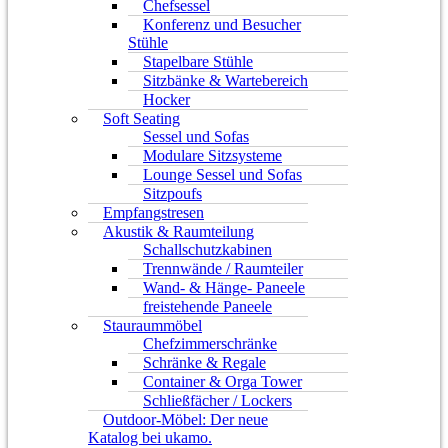
Chefsessel
Konferenz und Besucher
Stühle
Stapelbare Stühle
Sitzbänke & Wartebereich
Hocker
Soft Seating
Sessel und Sofas
Modulare Sitzsysteme
Lounge Sessel und Sofas
Sitzpoufs
Empfangstresen
Akustik & Raumteilung
Schallschutzkabinen
Trennwände / Raumteiler
Wand- & Hänge- Paneele
freistehende Paneele
Stauraummöbel
Chefzimmerschränke
Schränke & Regale
Container & Orga Tower
Schließfächer / Lockers
Outdoor-Möbel: Der neue
Katalog bei ukamo.