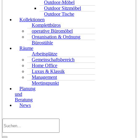
Outdoor-Möbel
Outdoor Sitzmöbel
Outdoor Tische
Kollektionen
Komplettbüros
operative Büromöbel
Organisation & Ordnung
Bürostühle
Räume
Arbeitsplätze
Gemeinschaftsbereich
Home Office
Luxus & Klassik
Management
Meetingpunkt
Planung
und
Beratung
News