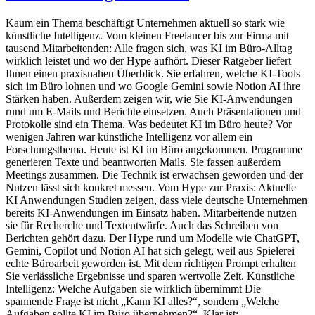
Kaum ein Thema beschäftigt Unternehmen aktuell so stark wie
künstliche Intelligenz. Vom kleinen Freelancer bis zur Firma mit
tausend Mitarbeitenden: Alle fragen sich, was KI im Büro-Alltag
wirklich leistet und wo der Hype aufhört. Dieser Ratgeber liefert
Ihnen einen praxisnahen Überblick. Sie erfahren, welche KI-Tools
sich im Büro lohnen und wo Google Gemini sowie Notion AI ihre
Stärken haben. Außerdem zeigen wir, wie Sie KI-Anwendungen
rund um E-Mails und Berichte einsetzen. Auch Präsentationen und
Protokolle sind ein Thema. Was bedeutet KI im Büro heute? Vor
wenigen Jahren war künstliche Intelligenz vor allem ein
Forschungsthema. Heute ist KI im Büro angekommen. Programme
generieren Texte und beantworten Mails. Sie fassen außerdem
Meetings zusammen. Die Technik ist erwachsen geworden und der
Nutzen lässt sich konkret messen. Vom Hype zur Praxis: Aktuelle
KI Anwendungen Studien zeigen, dass viele deutsche Unternehmen
bereits KI-Anwendungen im Einsatz haben. Mitarbeitende nutzen
sie für Recherche und Textentwürfe. Auch das Schreiben von
Berichten gehört dazu. Der Hype rund um Modelle wie ChatGPT,
Gemini, Copilot und Notion AI hat sich gelegt, weil aus Spielerei
echte Büroarbeit geworden ist. Mit dem richtigen Prompt erhalten
Sie verlässliche Ergebnisse und sparen wertvolle Zeit. Künstliche
Intelligenz: Welche Aufgaben sie wirklich übernimmt Die
spannende Frage ist nicht „Kann KI alles?“, sondern „Welche
Aufgaben sollte KI im Büro übernehmen?“. Klar ist: