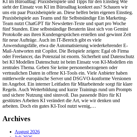
KI im Büroalltag: Praxisbeispiele und Tipps für den Einstieg Wie
sieht der Einsatz von KI im Büroalltag konkret aus? Schauen wir
uns ein paar Praxisbeispiele an. Diese helfen beim eigenen Einstieg.
Praxisbeispiele aus Teams und für Selbstständige Ein Marketing-
Team nutzt ChatGPT für Newsletter-Texte und spart pro Woche
fünf Stunden. Eine selbstständige Beraterin lässt sich von Gemini
Protokolle aus ihren Kundengesprächen erstellen und gewinnt Zeit
für neue Aufträge. Auch im IT-Bereich gibt es viele
Anwendungsfälle, etwa die Automatisierung wiederkehrender E-
Mail-Antworten mit Copilot. Die Beispiele zeigen: Egal ob Firma
oder Freelancer, das Potenzial ist enorm. Sicherheit und Datenschutz
bei KI Modellen Datenschutz ist beim Einsatz von KI-Modellen ein
zentrales Thema. Geben Sie keine personenbezogenen oder
vertraulichen Daten in offene KI-Tools ein. Viele Anbieter haben
mittlerweile europäische Server und DSGVO-konforme Versionen
im Angebot. Ein interner Leitfaden für Mitarbeitende sorgt für klare
Regeln. Auch Weiterbildung und kurze Trainings rund um Prompts
und sichere Nutzung sind sinnvoll. Das passende Büro für KI
gestütztes Arbeiten KI verändert die Art, wie wir denken und
arbeiten. Doch ein gutes KI-Tool nutzt wenig,…
Archives
August 2026