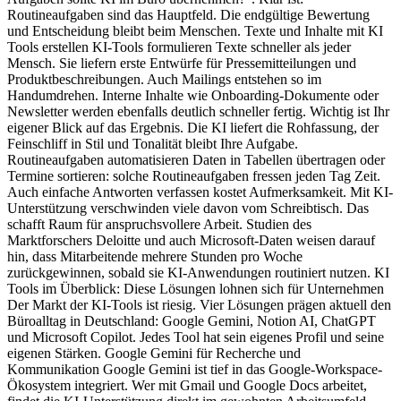
Routineaufgaben sind das Hauptfeld. Die endgültige Bewertung
und Entscheidung bleibt beim Menschen. Texte und Inhalte mit KI
Tools erstellen KI-Tools formulieren Texte schneller als jeder
Mensch. Sie liefern erste Entwürfe für Pressemitteilungen und
Produktbeschreibungen. Auch Mailings entstehen so im
Handumdrehen. Interne Inhalte wie Onboarding-Dokumente oder
Newsletter werden ebenfalls deutlich schneller fertig. Wichtig ist Ihr
eigener Blick auf das Ergebnis. Die KI liefert die Rohfassung, der
Feinschliff in Stil und Tonalität bleibt Ihre Aufgabe.
Routineaufgaben automatisieren Daten in Tabellen übertragen oder
Termine sortieren: solche Routineaufgaben fressen jeden Tag Zeit.
Auch einfache Antworten verfassen kostet Aufmerksamkeit. Mit KI-
Unterstützung verschwinden viele davon vom Schreibtisch. Das
schafft Raum für anspruchsvollere Arbeit. Studien des
Marktforschers Deloitte und auch Microsoft-Daten weisen darauf
hin, dass Mitarbeitende mehrere Stunden pro Woche
zurückgewinnen, sobald sie KI-Anwendungen routiniert nutzen. KI
Tools im Überblick: Diese Lösungen lohnen sich für Unternehmen
Der Markt der KI-Tools ist riesig. Vier Lösungen prägen aktuell den
Büroalltag in Deutschland: Google Gemini, Notion AI, ChatGPT
und Microsoft Copilot. Jedes Tool hat sein eigenes Profil und seine
eigenen Stärken. Google Gemini für Recherche und
Kommunikation Google Gemini ist tief in das Google-Workspace-
Ökosystem integriert. Wer mit Gmail und Google Docs arbeitet,