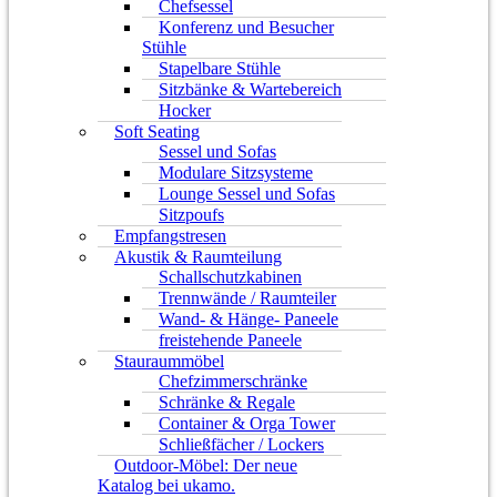
Chefsessel
Konferenz und Besucher
Stühle
Stapelbare Stühle
Sitzbänke & Wartebereich
Hocker
Soft Seating
Sessel und Sofas
Modulare Sitzsysteme
Lounge Sessel und Sofas
Sitzpoufs
Empfangstresen
Akustik & Raumteilung
Schallschutzkabinen
Trennwände / Raumteiler
Wand- & Hänge- Paneele
freistehende Paneele
Stauraummöbel
Chefzimmerschränke
Schränke & Regale
Container & Orga Tower
Schließfächer / Lockers
Outdoor-Möbel: Der neue
Katalog bei ukamo.