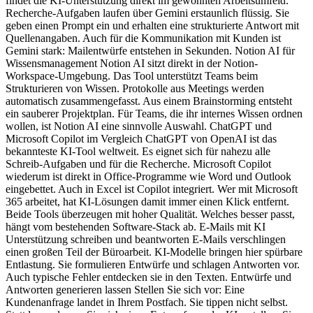
findet die KI-Unterstützung direkt im gewohnten Arbeitsumfeld.
Recherche-Aufgaben laufen über Gemini erstaunlich flüssig. Sie
geben einen Prompt ein und erhalten eine strukturierte Antwort mit
Quellenangaben. Auch für die Kommunikation mit Kunden ist
Gemini stark: Mailentwürfe entstehen in Sekunden. Notion AI für
Wissensmanagement Notion AI sitzt direkt in der Notion-
Workspace-Umgebung. Das Tool unterstützt Teams beim
Strukturieren von Wissen. Protokolle aus Meetings werden
automatisch zusammengefasst. Aus einem Brainstorming entsteht
ein sauberer Projektplan. Für Teams, die ihr internes Wissen ordnen
wollen, ist Notion AI eine sinnvolle Auswahl. ChatGPT und
Microsoft Copilot im Vergleich ChatGPT von OpenAI ist das
bekannteste KI-Tool weltweit. Es eignet sich für nahezu alle
Schreib-Aufgaben und für die Recherche. Microsoft Copilot
wiederum ist direkt in Office-Programme wie Word und Outlook
eingebettet. Auch in Excel ist Copilot integriert. Wer mit Microsoft
365 arbeitet, hat KI-Lösungen damit immer einen Klick entfernt.
Beide Tools überzeugen mit hoher Qualität. Welches besser passt,
hängt vom bestehenden Software-Stack ab. E-Mails mit KI
Unterstützung schreiben und beantworten E-Mails verschlingen
einen großen Teil der Büroarbeit. KI-Modelle bringen hier spürbare
Entlastung. Sie formulieren Entwürfe und schlagen Antworten vor.
Auch typische Fehler entdecken sie in den Texten. Entwürfe und
Antworten generieren lassen Stellen Sie sich vor: Eine
Kundenanfrage landet in Ihrem Postfach. Sie tippen nicht selbst.