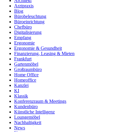
Architekt
Arztpraxis
Blog
Bürobeleuchtung
Büroeinrichtung
Chefbüro
Digitalisierung
Empfang
Ergonomie
Ergonomie & Gesundheit
Finanzierung, Leasing & Mieten
Frankfurt
Gartenmöbel
Großraumbüro
Home Office
Homeoffice
Kanzlei
KI
Klassik
Konferenzraum & Meetings
Kundenbüro
Künstliche Intelligenz
Loungemöbel
Nachhaltigkeit
News