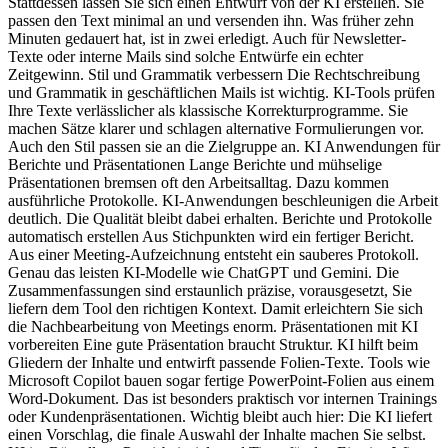
Stattdessen lassen Sie sich einen Entwurf von der KI erstellen. Sie
passen den Text minimal an und versenden ihn. Was früher zehn
Minuten gedauert hat, ist in zwei erledigt. Auch für Newsletter-
Texte oder interne Mails sind solche Entwürfe ein echter
Zeitgewinn. Stil und Grammatik verbessern Die Rechtschreibung
und Grammatik in geschäftlichen Mails ist wichtig. KI-Tools prüfen
Ihre Texte verlässlicher als klassische Korrekturprogramme. Sie
machen Sätze klarer und schlagen alternative Formulierungen vor.
Auch den Stil passen sie an die Zielgruppe an. KI Anwendungen für
Berichte und Präsentationen Lange Berichte und mühselige
Präsentationen bremsen oft den Arbeitsalltag. Dazu kommen
ausführliche Protokolle. KI-Anwendungen beschleunigen die Arbeit
deutlich. Die Qualität bleibt dabei erhalten. Berichte und Protokolle
automatisch erstellen Aus Stichpunkten wird ein fertiger Bericht.
Aus einer Meeting-Aufzeichnung entsteht ein sauberes Protokoll.
Genau das leisten KI-Modelle wie ChatGPT und Gemini. Die
Zusammenfassungen sind erstaunlich präzise, vorausgesetzt, Sie
liefern dem Tool den richtigen Kontext. Damit erleichtern Sie sich
die Nachbearbeitung von Meetings enorm. Präsentationen mit KI
vorbereiten Eine gute Präsentation braucht Struktur. KI hilft beim
Gliedern der Inhalte und entwirft passende Folien-Texte. Tools wie
Microsoft Copilot bauen sogar fertige PowerPoint-Folien aus einem
Word-Dokument. Das ist besonders praktisch vor internen Trainings
oder Kundenpräsentationen. Wichtig bleibt auch hier: Die KI liefert
einen Vorschlag, die finale Auswahl der Inhalte machen Sie selbst.