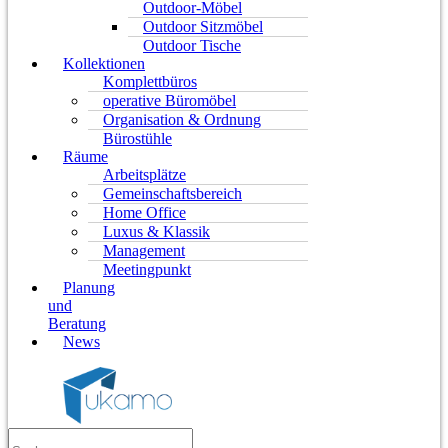
Outdoor-Möbel
Outdoor Sitzmöbel
Outdoor Tische
Kollektionen
Komplettbüros
operative Büromöbel
Organisation & Ordnung
Bürostühle
Räume
Arbeitsplätze
Gemeinschaftsbereich
Home Office
Luxus & Klassik
Management
Meetingpunkt
Planung
und
Beratung
News