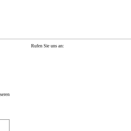
Rufen Sie uns an:
+49 36965 815119
seren