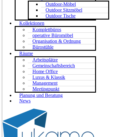
Outdoor-Möbel
Outdoor Sitzmöbel
Outdoor Tische
Kollektionen
Komplettbüros
operative Büromöbel
Organisation & Ordnung
Bürostühle
Räume
Arbeitsplätze
Gemeinschaftsbereich
Home Office
Luxus & Klassik
Management
Meetingpunkt
Planung und Beratung
News