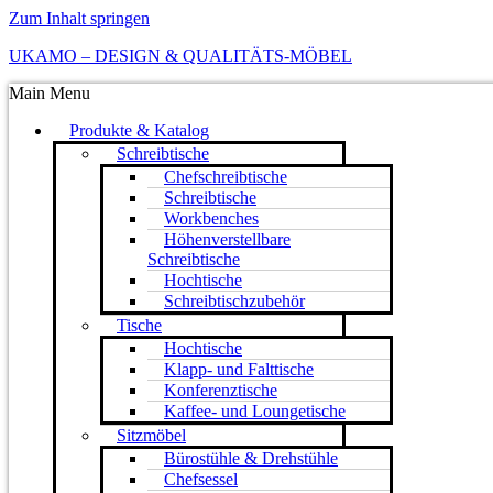
Zum Inhalt springen
UKAMO – DESIGN & QUALITÄTS-MÖBEL
Main Menu
Produkte & Katalog
Schreibtische
Chefschreibtische
Schreibtische
Workbenches
Höhenverstellbare
Schreibtische
Hochtische
Schreibtischzubehör
Tische
Hochtische
Klapp- und Falttische
Konferenztische
Kaffee- und Loungetische
Sitzmöbel
Bürostühle & Drehstühle
Chefsessel