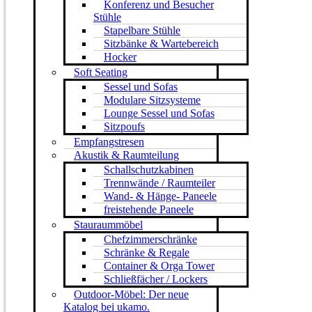
Konferenz und Besucher
Stühle
Stapelbare Stühle
Sitzbänke & Wartebereich
Hocker
Soft Seating
Sessel und Sofas
Modulare Sitzsysteme
Lounge Sessel und Sofas
Sitzpoufs
Empfangstresen
Akustik & Raumteilung
Schallschutzkabinen
Trennwände / Raumteiler
Wand- & Hänge- Paneele
freistehende Paneele
Stauraummöbel
Chefzimmerschränke
Schränke & Regale
Container & Orga Tower
Schließfächer / Lockers
Outdoor-Möbel: Der neue
Katalog bei ukamo.