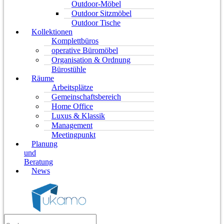
Outdoor-Möbel
Outdoor Sitzmöbel
Outdoor Tische
Kollektionen
Komplettbüros
operative Büromöbel
Organisation & Ordnung
Bürostühle
Räume
Arbeitsplätze
Gemeinschaftsbereich
Home Office
Luxus & Klassik
Management
Meetingpunkt
Planung
und
Beratung
News