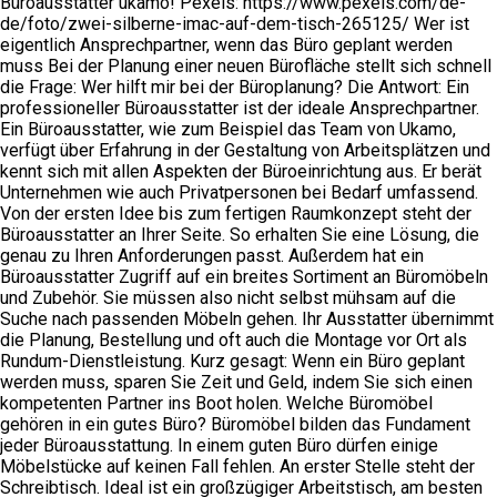
Büroausstatter ukamo! Pexels: https://www.pexels.com/de-
de/foto/zwei-silberne-imac-auf-dem-tisch-265125/ Wer ist
eigentlich Ansprechpartner, wenn das Büro geplant werden
muss Bei der Planung einer neuen Bürofläche stellt sich schnell
die Frage: Wer hilft mir bei der Büroplanung? Die Antwort: Ein
professioneller Büroausstatter ist der ideale Ansprechpartner.
Ein Büroausstatter, wie zum Beispiel das Team von Ukamo,
verfügt über Erfahrung in der Gestaltung von Arbeitsplätzen und
kennt sich mit allen Aspekten der Büroeinrichtung aus. Er berät
Unternehmen wie auch Privatpersonen bei Bedarf umfassend.
Von der ersten Idee bis zum fertigen Raumkonzept steht der
Büroausstatter an Ihrer Seite. So erhalten Sie eine Lösung, die
genau zu Ihren Anforderungen passt. Außerdem hat ein
Büroausstatter Zugriff auf ein breites Sortiment an Büromöbeln
und Zubehör. Sie müssen also nicht selbst mühsam auf die
Suche nach passenden Möbeln gehen. Ihr Ausstatter übernimmt
die Planung, Bestellung und oft auch die Montage vor Ort als
Rundum-Dienstleistung. Kurz gesagt: Wenn ein Büro geplant
werden muss, sparen Sie Zeit und Geld, indem Sie sich einen
kompetenten Partner ins Boot holen. Welche Büromöbel
gehören in ein gutes Büro? Büromöbel bilden das Fundament
jeder Büroausstattung. In einem guten Büro dürfen einige
Möbelstücke auf keinen Fall fehlen. An erster Stelle steht der
Schreibtisch. Ideal ist ein großzügiger Arbeitstisch, am besten