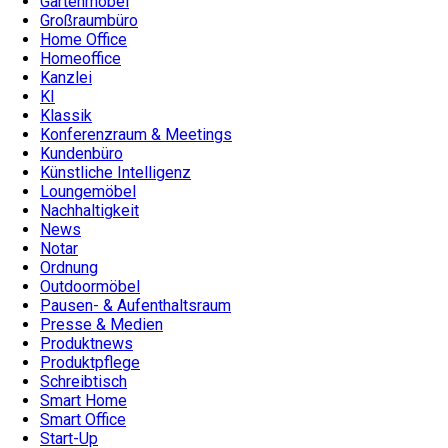
Gartenmöbel
Großraumbüro
Home Office
Homeoffice
Kanzlei
KI
Klassik
Konferenzraum & Meetings
Kundenbüro
Künstliche Intelligenz
Loungemöbel
Nachhaltigkeit
News
Notar
Ordnung
Outdoormöbel
Pausen- & Aufenthaltsraum
Presse & Medien
Produktnews
Produktpflege
Schreibtisch
Smart Home
Smart Office
Start-Up