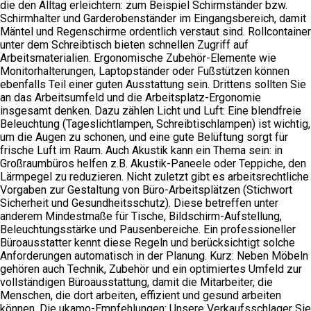
die den Alltag erleichtern: zum Beispiel Schirmständer bzw.
Schirmhalter und Garderobenständer im Eingangsbereich, damit
Mäntel und Regenschirme ordentlich verstaut sind. Rollcontainer
unter dem Schreibtisch bieten schnellen Zugriff auf
Arbeitsmaterialien. Ergonomische Zubehör-Elemente wie
Monitorhalterungen, Laptopständer oder Fußstützen können
ebenfalls Teil einer guten Ausstattung sein. Drittens sollten Sie
an das Arbeitsumfeld und die Arbeitsplatz-Ergonomie
insgesamt denken. Dazu zählen Licht und Luft: Eine blendfreie
Beleuchtung (Tageslichtlampen, Schreibtischlampen) ist wichtig,
um die Augen zu schonen, und eine gute Belüftung sorgt für
frische Luft im Raum. Auch Akustik kann ein Thema sein: in
Großraumbüros helfen z.B. Akustik-Paneele oder Teppiche, den
Lärmpegel zu reduzieren. Nicht zuletzt gibt es arbeitsrechtliche
Vorgaben zur Gestaltung von Büro-Arbeitsplätzen (Stichwort
Sicherheit und Gesundheitsschutz). Diese betreffen unter
anderem Mindestmaße für Tische, Bildschirm-Aufstellung,
Beleuchtungsstärke und Pausenbereiche. Ein professioneller
Büroausstatter kennt diese Regeln und berücksichtigt solche
Anforderungen automatisch in der Planung. Kurz: Neben Möbeln
gehören auch Technik, Zubehör und ein optimiertes Umfeld zur
vollständigen Büroausstattung, damit die Mitarbeiter, die
Menschen, die dort arbeiten, effizient und gesund arbeiten
können. Die ukamo-Empfehlungen: Unsere Verkaufsschlager Sie