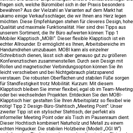
fragen sich, welche Büromöbel sich in der Praxis besonders
bewähren? Aus der Vielzahl an Varianten auf dem Markt hat
ukamo einige Verkaufsschlager, die wir Ihnen ans Herz legen
möchten. Diese Empfehlungen stehen für cleveres Design, hohe
Qualität und maximale Funktionalität. Hier sind drei Tipps aus
unserem Sortiment, die Ihr Büro aufwerten können: Tipp 1
Mobiler Klapptisch „MOBI“: Dieser flexible Klapptisch ist ein
echter Allrounder. Er ermöglicht es Ihnen, Arbeitsbereiche im
Handumdrehen umzubauen. MOBI kann als einzelner
Schreibtisch dienen, lässt sich aber genauso gut zu größeren
Konferenztischen zusammenstellen. Durch sein Design mit
Rollen und magnetischer Verbindungsoption können Sie ihn
leicht verschieben und bei Nichtgebrauch platzsparend
verstauen. Die robusten Oberflächen und stabilen Füße sorgen
für Standfestigkeit trotz Mobilität. Kurzum: Mit diesem
Klapptisch bleiben Sie immer flexibel, egal ob im Team-Meeting
oder bei wechselnden Projekten. Entdecken Sie den MOBI-
Klapptisch hier: gestalten Sie Ihren Arbeitsplatz so flexibel wie
nötig! Tipp 2 Design-Büro-Stehtisch „Meeting Point“: Unser
zweiter Tipp ist ein stylischer Stehtisch, der perfekt als
informeller Meeting Point oder als Tisch im Pausenraum dient.
Dieser Hochtisch kombiniert Naturholz und Metall zu einem
echten Hingucker. Die stabilen Holzbeine (Modell „OGI W“)