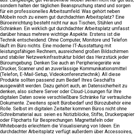
sondern halten der täglichen Beanspruchung stand und sorgen
für ein professionelles Arbeitsumfeld. Was gehört neben
Möbeln noch zu einem gut durchdachten Arbeitsplatz? Eine
Büroeinrichtung besteht nicht nur aus Tischen, Stühlen und
Schränken. Ein wirklich gut durchdachter Arbeitsplatz umfasst
darüber hinaus mehrere wichtige Aspekte. Erstens ist die
Technik entscheidend: Ohne Computer, Monitore und Telefon
läuft im Büro nichts. Eine moderne IT-Ausstattung mit
leistungsfähigen Rechnern, ausreichend großen Bildschirmen
und stabiler Netzwerkinfrastruktur bildet das Herzstück jeder
Büroumgebung. Denken Sie auch an Peripheriegeräte wie
Drucker, Scanner und an zuverlässige Kommunikationsmittel
(Telefon, E-Mail-Setup, Videokonferenztechnik). All diese
Produkte sollten passend zum Bedarf Ihres Geschäfts
ausgewählt werden. Dazu gehört auch, an Datensicherheit zu
denken, also sichere Server oder Cloud-Lösungen für Ihre
digitalen Daten sowie verschließbare Schränke für vertrauliche
Dokumente. Zweitens spielt Bürobedarf und Bürozubehör eine
Rolle. Selbst im digitalen Zeitalter kommen Büros nicht ohne
Schreibmaterial aus: seien es Notizblöcke, Stifte, Druckerpapier
oder Flipcharts für Besprechungen. Magnettafeln oder
Whiteboards erleichtern die Visualisierung von Ideen. Ein
durchdachter Arbeitsplatz verfügt außerdem über Accessoires,