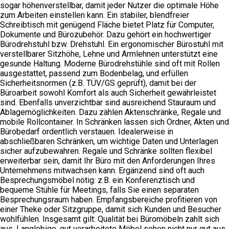
sogar höhenverstellbar, damit jeder Nutzer die optimale Höhe
zum Arbeiten einstellen kann. Ein stabiler, blendfreier
Schreibtisch mit genügend Fläche bietet Platz für Computer,
Dokumente und Bürozubehör. Dazu gehört ein hochwertiger
Bürodrehstuhl bzw. Drehstuhl. Ein ergonomischer Bürostuhl mit
verstellbarer Sitzhöhe, Lehne und Armlehnen unterstützt eine
gesunde Haltung. Moderne Bürodrehstühle sind oft mit Rollen
ausgestattet, passend zum Bodenbelag, und erfüllen
Sicherheitsnormen (z.B. TÜV/GS geprüft), damit bei der
Büroarbeit sowohl Komfort als auch Sicherheit gewährleistet
sind. Ebenfalls unverzichtbar sind ausreichend Stauraum und
Ablagemöglichkeiten. Dazu zählen Aktenschränke, Regale und
mobile Rollcontainer. In Schränken lassen sich Ordner, Akten und
Bürobedarf ordentlich verstauen. Idealerweise in
abschließbaren Schränken, um wichtige Daten und Unterlagen
sicher aufzubewahren. Regale und Schränke sollten flexibel
erweiterbar sein, damit Ihr Büro mit den Anforderungen Ihres
Unternehmens mitwachsen kann. Ergänzend sind oft auch
Besprechungsmöbel nötig: z.B. ein Konferenztisch und
bequeme Stühle für Meetings, falls Sie einen separaten
Besprechungsraum haben. Empfangsbereiche profitieren von
einer Theke oder Sitzgruppe, damit sich Kunden und Besucher
wohlfühlen. Insgesamt gilt: Qualität bei Büromöbeln zahlt sich
aus. Langlebige, gut verarbeitete Möbel sehen nicht nur gut aus,