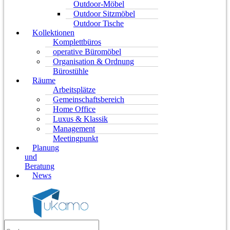
Outdoor-Möbel
Outdoor Sitzmöbel
Outdoor Tische
Kollektionen
Komplettbüros
operative Büromöbel
Organisation & Ordnung
Bürostühle
Räume
Arbeitsplätze
Gemeinschaftsbereich
Home Office
Luxus & Klassik
Management
Meetingpunkt
Planung
und
Beratung
News