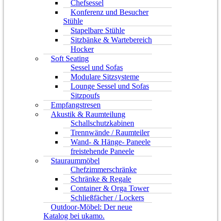
Chefsessel
Konferenz und Besucher
Stühle
Stapelbare Stühle
Sitzbänke & Wartebereich
Hocker
Soft Seating
Sessel und Sofas
Modulare Sitzsysteme
Lounge Sessel und Sofas
Sitzpoufs
Empfangstresen
Akustik & Raumteilung
Schallschutzkabinen
Trennwände / Raumteiler
Wand- & Hänge- Paneele
freistehende Paneele
Stauraummöbel
Chefzimmerschränke
Schränke & Regale
Container & Orga Tower
Schließfächer / Lockers
Outdoor-Möbel: Der neue
Katalog bei ukamo.