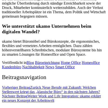
mögliche Überforderung durch ständige Erreichbarkeit sowie der
Druck, Mitarbeiter kontinuierlich weiterzubilden. Auch der Verlust
traditioneller Arbeitsplätze ist ein Thema, dem Politik und Wirtschaft
gemeinsam begegnen müssen.
Wie unterstützt ukamo Unternehmen beim
digitalen Wandel?
ukamo bietet Büromöbel und Bürokonzepte, die ergonomisches,
flexibles und vernetztes Arbeiten ermöglichen. Dazu zählen
höhenverstellbaren Schreibtischen, modulare Bürosysteme bis hin
zu smarten Lösungen für Homeoffice und Open Space.
Veröffentlicht in
Blog
Büroeinrichtung
Home Office
Homeoffice
Kundenbüro
Nachhaltigkeit
News
Smart Office
Beitragsnavigation
Vorheriger Beitrag
Zurück
Neue Berufe mit Zukunft: Welchen
Stellenwert kriegt das „klassische Büro“ in den nächsten Jahren?
Nächster Beitrag
Weiter
Work and Life Integration: ukamo erklärt
ein neues Konzept der Arbeitswelt