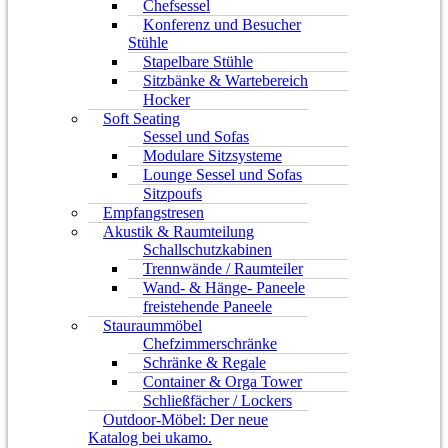
Chefsessel
Konferenz und Besucher
Stühle
Stapelbare Stühle
Sitzbänke & Wartebereich
Hocker
Soft Seating
Sessel und Sofas
Modulare Sitzsysteme
Lounge Sessel und Sofas
Sitzpoufs
Empfangstresen
Akustik & Raumteilung
Schallschutzkabinen
Trennwände / Raumteiler
Wand- & Hänge- Paneele
freistehende Paneele
Stauraummöbel
Chefzimmerschränke
Schränke & Regale
Container & Orga Tower
Schließfächer / Lockers
Outdoor-Möbel: Der neue
Katalog bei ukamo.