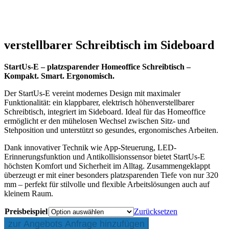
StartUs-E_01 – Home-Office Schrank mit innovativ klappbar und
elektrisch höhenverstellbarem Schreibtisch für kleine Räume
verstellbarer Schreibtisch im Sideboard
StartUs-E – platzsparender Homeoffice Schreibtisch –
Kompakt. Smart. Ergonomisch.
Der StartUs-E vereint modernes Design mit maximaler
Funktionalität: ein klappbarer, elektrisch höhenverstellbarer
Schreibtisch, integriert im Sideboard. Ideal für das Homeoffice
ermöglicht er den mühelosen Wechsel zwischen Sitz- und
Stehposition und unterstützt so gesundes, ergonomisches Arbeiten.
Dank innovativer Technik wie App-Steuerung, LED-
Erinnerungsfunktion und Antikollisionssensor bietet StartUs-E
höchsten Komfort und Sicherheit im Alltag. Zusammengeklappt
überzeugt er mit einer besonders platzsparenden Tiefe von nur 320
mm – perfekt für stilvolle und flexible Arbeitslösungen auch auf
kleinem Raum.
Preisbeispiel
Zurücksetzen
zur Angebots Anfrage hinzufügen