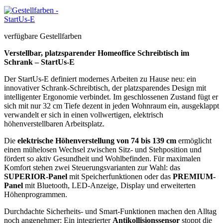
verfügbare Gestellfarben
Verstellbar, platzsparender Homeoffice Schreibtisch im
Schrank – StartUs-E
Der StartUs-E definiert modernes Arbeiten zu Hause neu: ein
innovativer Schrank-Schreibtisch, der platzsparendes Design mit
intelligenter Ergonomie verbindet. Im geschlossenen Zustand fügt er
sich mit nur 32 cm Tiefe dezent in jeden Wohnraum ein, ausgeklappt
verwandelt er sich in einen vollwertigen, elektrisch
höhenverstellbaren Arbeitsplatz.
Die
elektrische Höhenverstellung von 74 bis 139 cm
ermöglicht
einen mühelosen Wechsel zwischen Sitz- und Stehposition und
fördert so aktiv Gesundheit und Wohlbefinden. Für maximalen
Komfort stehen zwei Steuerungsvarianten zur Wahl: das
SUPERIOR-Panel
mit Speicherfunktionen oder das
PREMIUM-
Panel
mit Bluetooth, LED-Anzeige, Display und erweiterten
Höhenprogrammen.
Durchdachte Sicherheits- und Smart-Funktionen machen den Alltag
noch angenehmer: Ein integrierter
Antikollisionssensor
stoppt die