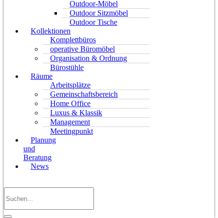
Outdoor-Möbel
Outdoor Sitzmöbel
Outdoor Tische
Kollektionen
Komplettbüros
operative Büromöbel
Organisation & Ordnung
Bürostühle
Räume
Arbeitsplätze
Gemeinschaftsbereich
Home Office
Luxus & Klassik
Management
Meetingpunkt
Planung
und
Beratung
News