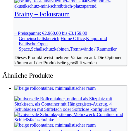
Brainy – Fokusraum
–
Preisspanne: €2,960.00 bis €3,159.00
Gemeinschaftsbereich
,
Home Office
,
Klapp- und
Falttische
,
Open
Space
,
Schallschutzkabinen
,
Trennwände / Raumteiler
Dieses Produkt weist mehrere Varianten auf. Die Optionen
können auf der Produktseite gewählt werden
Ähnliche Produkte