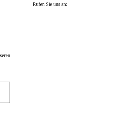
Rufen Sie uns an:
+49 36965 815119
seren