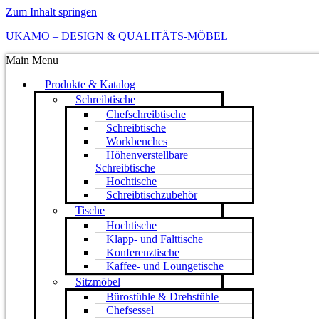
Zum Inhalt springen
UKAMO – DESIGN & QUALITÄTS-MÖBEL
Main Menu
Produkte & Katalog
Schreibtische
Chefschreibtische
Schreibtische
Workbenches
Höhenverstellbare
Schreibtische
Hochtische
Schreibtischzubehör
Tische
Hochtische
Klapp- und Falttische
Konferenztische
Kaffee- und Loungetische
Sitzmöbel
Bürostühle & Drehstühle
Chefsessel