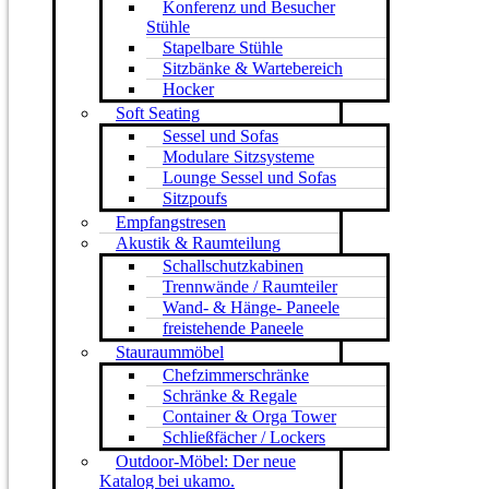
Konferenz und Besucher
Stühle
Stapelbare Stühle
Sitzbänke & Wartebereich
Hocker
Soft Seating
Sessel und Sofas
Modulare Sitzsysteme
Lounge Sessel und Sofas
Sitzpoufs
Empfangstresen
Akustik & Raumteilung
Schallschutzkabinen
Trennwände / Raumteiler
Wand- & Hänge- Paneele
freistehende Paneele
Stauraummöbel
Chefzimmerschränke
Schränke & Regale
Container & Orga Tower
Schließfächer / Lockers
Outdoor-Möbel: Der neue
Katalog bei ukamo.