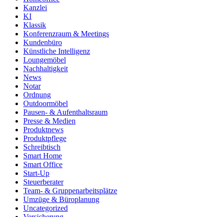
Kanzlei
KI
Klassik
Konferenzraum & Meetings
Kundenbüro
Künstliche Intelligenz
Loungemöbel
Nachhaltigkeit
News
Notar
Ordnung
Outdoormöbel
Pausen- & Aufenthaltsraum
Presse & Medien
Produktnews
Produktpflege
Schreibtisch
Smart Home
Smart Office
Start-Up
Steuerberater
Team- & Gruppenarbeitsplätze
Umzüge & Büroplanung
Uncategorized
Versicherung