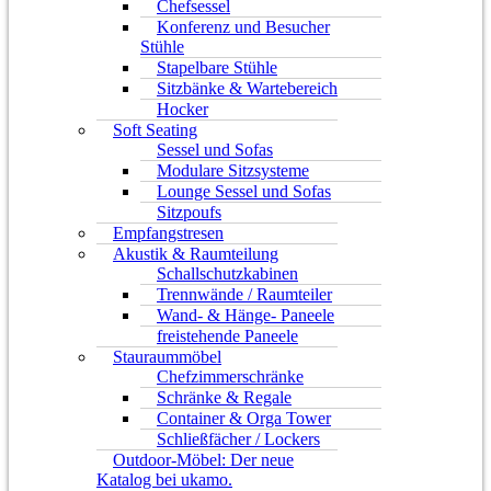
Chefsessel
Konferenz und Besucher
Stühle
Stapelbare Stühle
Sitzbänke & Wartebereich
Hocker
Soft Seating
Sessel und Sofas
Modulare Sitzsysteme
Lounge Sessel und Sofas
Sitzpoufs
Empfangstresen
Akustik & Raumteilung
Schallschutzkabinen
Trennwände / Raumteiler
Wand- & Hänge- Paneele
freistehende Paneele
Stauraummöbel
Chefzimmerschränke
Schränke & Regale
Container & Orga Tower
Schließfächer / Lockers
Outdoor-Möbel: Der neue
Katalog bei ukamo.