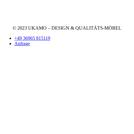
+49 36965 815119
service@ukamo.de
© 2023 UKAMO – DESIGN & QUALITÄTS-MÖBEL
+49 36965 815119
Anfrage