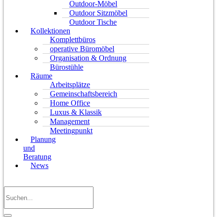
Outdoor-Möbel
Outdoor Sitzmöbel
Outdoor Tische
Kollektionen
Komplettbüros
operative Büromöbel
Organisation & Ordnung
Bürostühle
Räume
Arbeitsplätze
Gemeinschaftsbereich
Home Office
Luxus & Klassik
Management
Meetingpunkt
Planung
und
Beratung
News