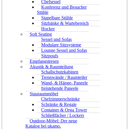
Chefsessel
Konferenz und Besucher
Stühle
Stapelbare Stühle
Sitzbänke & Wartebereich
Hocker
Soft Seating
Sessel und Sofas
Modulare Sitzsysteme
Lounge Sessel und Sofas
Sitzpoufs
Empfangstresen
Akustik & Raumteilung
Schallschutzkabinen
Trennwände / Raumteiler
Wand- & Hänge- Paneele
freistehende Paneele
Stauraummöbel
Chefzimmerschränke
Schränke & Regale
Container & Orga Tower
Schließfächer / Lockers
Outdoor-Möbel: Der neue
Katalog bei ukamo.