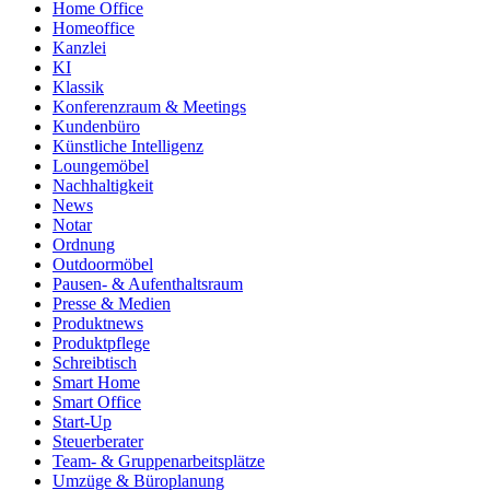
Home Office
Homeoffice
Kanzlei
KI
Klassik
Konferenzraum & Meetings
Kundenbüro
Künstliche Intelligenz
Loungemöbel
Nachhaltigkeit
News
Notar
Ordnung
Outdoormöbel
Pausen- & Aufenthaltsraum
Presse & Medien
Produktnews
Produktpflege
Schreibtisch
Smart Home
Smart Office
Start-Up
Steuerberater
Team- & Gruppenarbeitsplätze
Umzüge & Büroplanung