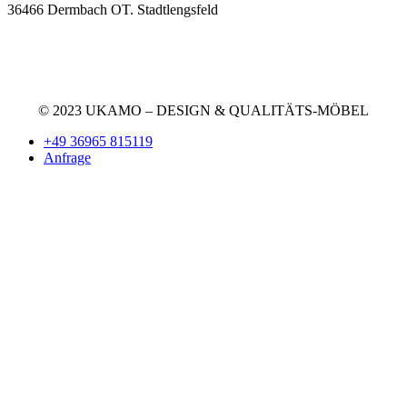
36466 Dermbach OT. Stadtlengsfeld
+49 36965 815119
service@ukamo.de
© 2023 UKAMO – DESIGN & QUALITÄTS-MÖBEL
+49 36965 815119
Anfrage