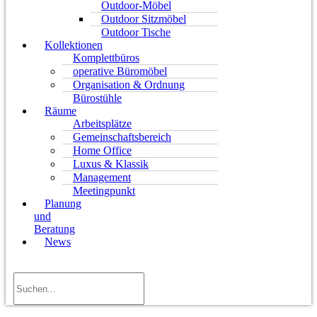
Outdoor-Möbel
Outdoor Sitzmöbel
Outdoor Tische
Kollektionen
Komplettbüros
operative Büromöbel
Organisation & Ordnung
Bürostühle
Räume
Arbeitsplätze
Gemeinschaftsbereich
Home Office
Luxus & Klassik
Management
Meetingpunkt
Planung
und
Beratung
News