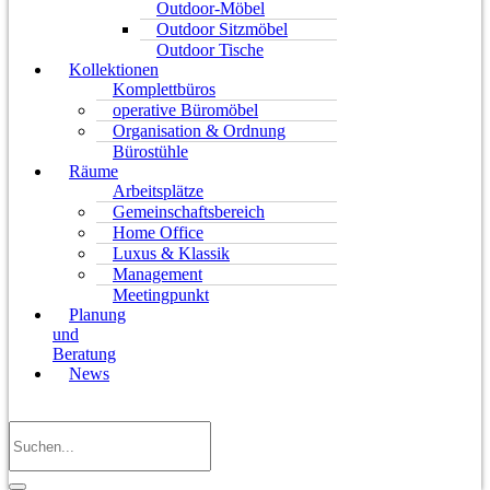
Outdoor-Möbel
Outdoor Sitzmöbel
Outdoor Tische
Kollektionen
Komplettbüros
operative Büromöbel
Organisation & Ordnung
Bürostühle
Räume
Arbeitsplätze
Gemeinschaftsbereich
Home Office
Luxus & Klassik
Management
Meetingpunkt
Planung
und
Beratung
News