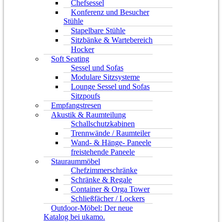
Chefsessel
Konferenz und Besucher
Stühle
Stapelbare Stühle
Sitzbänke & Wartebereich
Hocker
Soft Seating
Sessel und Sofas
Modulare Sitzsysteme
Lounge Sessel und Sofas
Sitzpoufs
Empfangstresen
Akustik & Raumteilung
Schallschutzkabinen
Trennwände / Raumteiler
Wand- & Hänge- Paneele
freistehende Paneele
Stauraummöbel
Chefzimmerschränke
Schränke & Regale
Container & Orga Tower
Schließfächer / Lockers
Outdoor-Möbel: Der neue
Katalog bei ukamo.