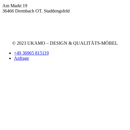
Am Markt 19
36466 Dermbach OT. Stadtlengsfeld
+49 36965 815119
service@ukamo.de
© 2023 UKAMO – DESIGN & QUALITÄTS-MÖBEL
+49 36965 815119
Anfrage