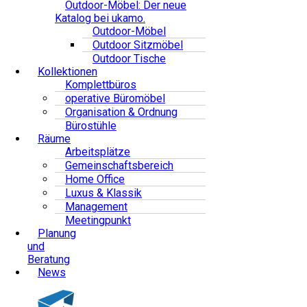
Outdoor-Möbel: Der neue
Katalog bei ukamo.
Outdoor-Möbel
Outdoor Sitzmöbel
Outdoor Tische
Kollektionen
Komplettbüros
operative Büromöbel
Organisation & Ordnung
Bürostühle
Räume
Arbeitsplätze
Gemeinschaftsbereich
Home Office
Luxus & Klassik
Management
Meetingpunkt
Planung
und
Beratung
News