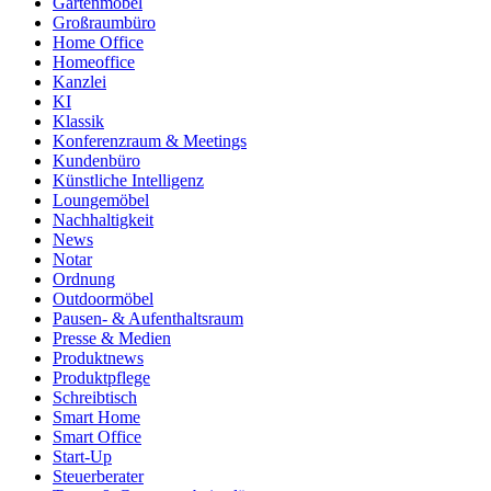
Gartenmöbel
Großraumbüro
Home Office
Homeoffice
Kanzlei
KI
Klassik
Konferenzraum & Meetings
Kundenbüro
Künstliche Intelligenz
Loungemöbel
Nachhaltigkeit
News
Notar
Ordnung
Outdoormöbel
Pausen- & Aufenthaltsraum
Presse & Medien
Produktnews
Produktpflege
Schreibtisch
Smart Home
Smart Office
Start-Up
Steuerberater