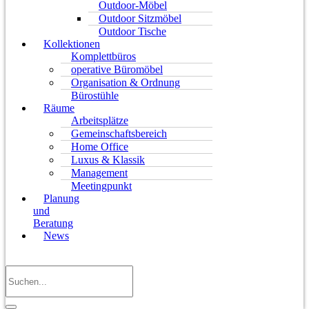
Outdoor-Möbel
Outdoor Sitzmöbel
Outdoor Tische
Kollektionen
Komplettbüros
operative Büromöbel
Organisation & Ordnung
Bürostühle
Räume
Arbeitsplätze
Gemeinschaftsbereich
Home Office
Luxus & Klassik
Management
Meetingpunkt
Planung
und
Beratung
News