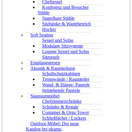
Chefsessel
Konferenz und Besucher
Stühle
Stapelbare Stühle
Sitzbänke & Wartebereich
Hocker
Soft Seating
Sessel und Sofas
Modulare Sitzsysteme
Lounge Sessel und Sofas
Sitzpoufs
Empfangstresen
Akustik & Raumteilung
Schallschutzkabinen
Trennwände / Raumteiler
Wand- & Hänge- Paneele
freistehende Paneele
Stauraummöbel
Chefzimmerschränke
Schränke & Regale
Container & Orga Tower
Schließfächer / Lockers
Outdoor-Möbel: Der neue
Katalog bei ukamo.