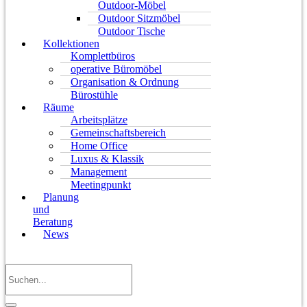
Outdoor-Möbel
Outdoor Sitzmöbel
Outdoor Tische
Kollektionen
Komplettbüros
operative Büromöbel
Organisation & Ordnung
Bürostühle
Räume
Arbeitsplätze
Gemeinschaftsbereich
Home Office
Luxus & Klassik
Management
Meetingpunkt
Planung
und
Beratung
News