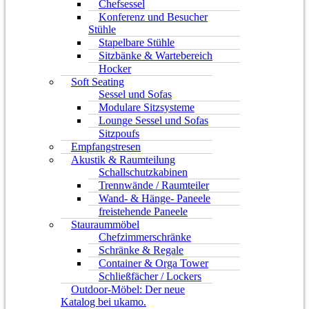
Chefsessel
Konferenz und Besucher
Stühle
Stapelbare Stühle
Sitzbänke & Wartebereich
Hocker
Soft Seating
Sessel und Sofas
Modulare Sitzsysteme
Lounge Sessel und Sofas
Sitzpoufs
Empfangstresen
Akustik & Raumteilung
Schallschutzkabinen
Trennwände / Raumteiler
Wand- & Hänge- Paneele
freistehende Paneele
Stauraummöbel
Chefzimmerschränke
Schränke & Regale
Container & Orga Tower
Schließfächer / Lockers
Outdoor-Möbel: Der neue
Katalog bei ukamo.