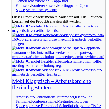
Gemeinschaftsbereich
,
Klapp- und
Falttische
,
Konferenztische
,
Meetingpunkt
,
Open
Space
,
Schreibtischsysteme
Dieses Produkt weist mehrere Varianten auf. Die Optionen
können auf der Produktseite gewählt werden
Mobi Klapptisch – Arbeitsbereiche
flexibel gestalten
Arbeitsplatz-Schreibtische
,
Büromöbel
,
Klapp- und
Falttische
,
Konferenztische
,
Meetingpunkt
,
Open
Space
,
operative Büromöbel
,
Schreibtischsysteme
,
Tische