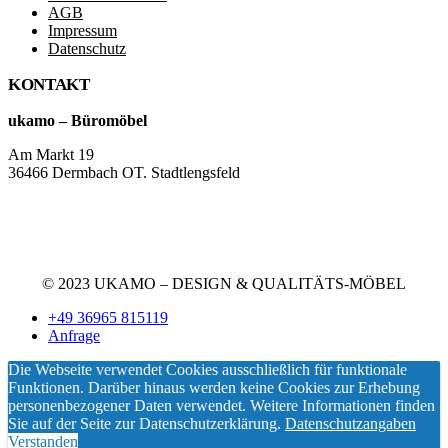
AGB
Impressum
Datenschutz
KONTAKT
ukamo – Büromöbel
Am Markt 19
36466 Dermbach OT. Stadtlengsfeld
+49 36965 815119
service@ukamo.de
© 2023 UKAMO – DESIGN & QUALITÄTS-MÖBEL
+49 36965 815119
Anfrage
Die Webseite verwendet Cookies ausschließlich für funktionale
Funktionen. Darüber hinaus werden keine Cookies zur Erhebung
personenbezogener Daten verwendet. Weitere Informationen finden
Sie auf der Seite zur Datenschutzerklärung.
Datenschutzangaben
Verstanden