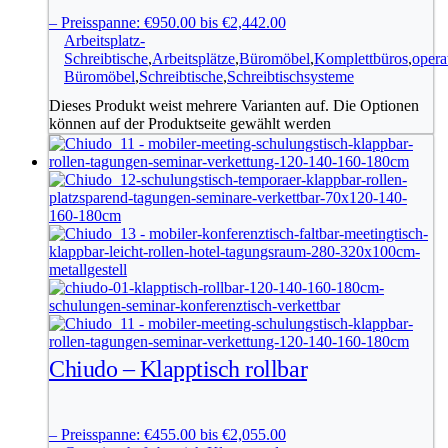
–
Preisspanne: €950.00 bis €2,442.00
Arbeitsplatz-
Schreibtische
,
Arbeitsplätze
,
Büromöbel
,
Komplettbüros
,
opera
Büromöbel
,
Schreibtische
,
Schreibtischsysteme
Dieses Produkt weist mehrere Varianten auf. Die Optionen
können auf der Produktseite gewählt werden
Chiudo – Klapptisch rollbar
–
Preisspanne: €455.00 bis €2,055.00