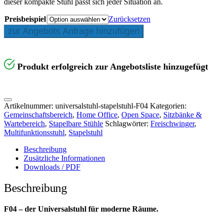
dieser kompakte Stuhl passt sich jeder Situation an.
Preisbeispiel
Zurücksetzen
zur Angebots Anfrage hinzufügen
Produkt erfolgreich zur Angebotsliste hinzugefügt
Artikelnummer:
universalstuhl-stapelstuhl-F04
Kategorien:
Gemeinschaftsbereich
,
Home Office
,
Open Space
,
Sitzbänke &
Wartebereich
,
Stapelbare Stühle
Schlagwörter:
Freischwinger
,
Multifunktionsstuhl
,
Stapelstuhl
Beschreibung
Zusätzliche Informationen
Downloads / PDF
Beschreibung
F04 – der Universalstuhl für moderne Räume.