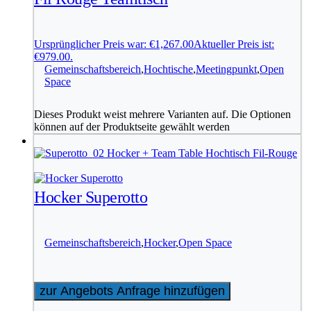
Ursprünglicher Preis war: €1,267.00
Aktueller Preis ist:
€979.00.
Gemeinschaftsbereich
,
Hochtische
,
Meetingpunkt
,
Open
Space
Dieses Produkt weist mehrere Varianten auf. Die Optionen
können auf der Produktseite gewählt werden
Hocker Superotto
Gemeinschaftsbereich
,
Hocker
,
Open Space
zur Angebots Anfrage hinzufügen