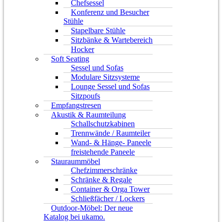
Chefsessel
Konferenz und Besucher
Stühle
Stapelbare Stühle
Sitzbänke & Wartebereich
Hocker
Soft Seating
Sessel und Sofas
Modulare Sitzsysteme
Lounge Sessel und Sofas
Sitzpoufs
Empfangstresen
Akustik & Raumteilung
Schallschutzkabinen
Trennwände / Raumteiler
Wand- & Hänge- Paneele
freistehende Paneele
Stauraummöbel
Chefzimmerschränke
Schränke & Regale
Container & Orga Tower
Schließfächer / Lockers
Outdoor-Möbel: Der neue
Katalog bei ukamo.