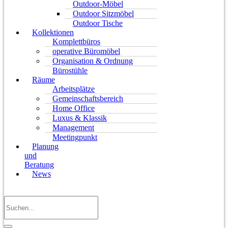
Outdoor-Möbel
Outdoor Sitzmöbel
Outdoor Tische
Kollektionen
Komplettbüros
operative Büromöbel
Organisation & Ordnung
Bürostühle
Räume
Arbeitsplätze
Gemeinschaftsbereich
Home Office
Luxus & Klassik
Management
Meetingpunkt
Planung
und
Beratung
News