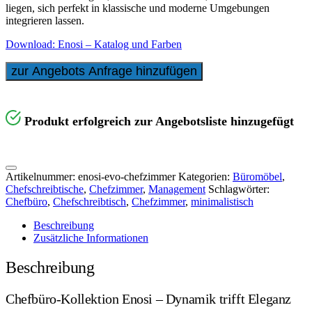
liegen, sich perfekt in klassische und moderne Umgebungen
integrieren lassen.
Download: Enosi – Katalog und Farben
zur Angebots Anfrage hinzufügen
Produkt erfolgreich zur Angebotsliste hinzugefügt
Artikelnummer:
enosi-evo-chefzimmer
Kategorien:
Büromöbel
,
Chefschreibtische
,
Chefzimmer
,
Management
Schlagwörter:
Chefbüro
,
Chefschreibtisch
,
Chefzimmer
,
minimalistisch
Beschreibung
Zusätzliche Informationen
Beschreibung
Chefbüro-Kollektion Enosi – Dynamik trifft Eleganz