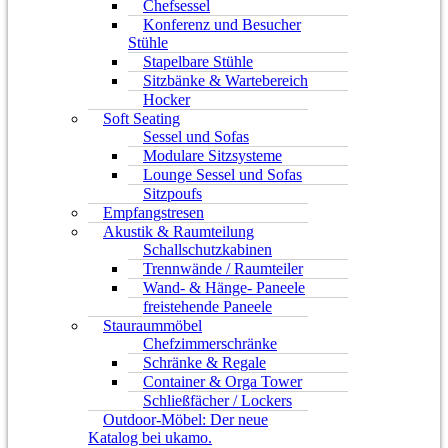
Chefsessel
Konferenz und Besucher
Stühle
Stapelbare Stühle
Sitzbänke & Wartebereich
Hocker
Soft Seating
Sessel und Sofas
Modulare Sitzsysteme
Lounge Sessel und Sofas
Sitzpoufs
Empfangstresen
Akustik & Raumteilung
Schallschutzkabinen
Trennwände / Raumteiler
Wand- & Hänge- Paneele
freistehende Paneele
Stauraummöbel
Chefzimmerschränke
Schränke & Regale
Container & Orga Tower
Schließfächer / Lockers
Outdoor-Möbel: Der neue
Katalog bei ukamo.