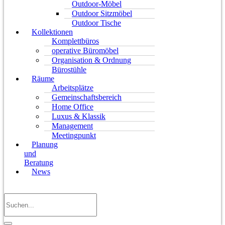
Outdoor-Möbel
Outdoor Sitzmöbel
Outdoor Tische
Kollektionen
Komplettbüros
operative Büromöbel
Organisation & Ordnung
Bürostühle
Räume
Arbeitsplätze
Gemeinschaftsbereich
Home Office
Luxus & Klassik
Management
Meetingpunkt
Planung
und
Beratung
News