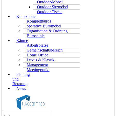
Outdoor-Möbel
Outdoor Sitzmöbel
Outdoor Tische
Kollektionen
Komplettbüros
operative Büromöbel
Organisation & Ordnung
Bürostühle
Räume
Arbeitsplätze
Gemeinschaftsbereich
Home Office
Luxus & Klassik
Management
Meetingpunkt
Planung
und
Beratung
News