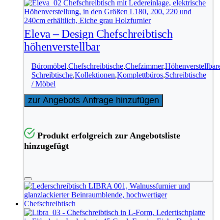
Eleva – Design Chefschreibtisch
höhenverstellbar
Büromöbel
,
Chefschreibtische
,
Chefzimmer
,
Höhenverstellbar
Schreibtische
,
Kollektionen
,
Komplettbüros
,
Schreibtische
/ Möbel
zur Angebots Anfrage hinzufügen
Produkt erfolgreich zur Angebotsliste
hinzugefügt