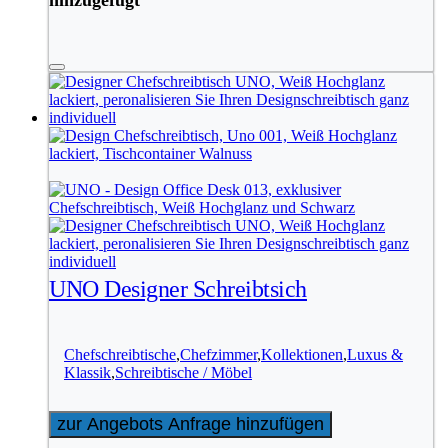
hinzugefügt
UNO Designer Schreibtsich
Chefschreibtische
,
Chefzimmer
,
Kollektionen
,
Luxus &
Klassik
,
Schreibtische / Möbel
zur Angebots Anfrage hinzufügen