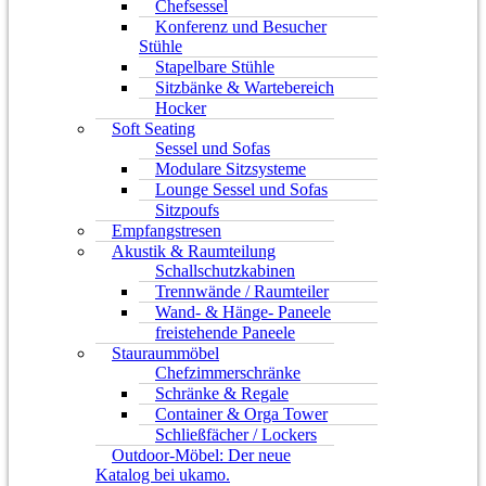
Chefsessel
Konferenz und Besucher
Stühle
Stapelbare Stühle
Sitzbänke & Wartebereich
Hocker
Soft Seating
Sessel und Sofas
Modulare Sitzsysteme
Lounge Sessel und Sofas
Sitzpoufs
Empfangstresen
Akustik & Raumteilung
Schallschutzkabinen
Trennwände / Raumteiler
Wand- & Hänge- Paneele
freistehende Paneele
Stauraummöbel
Chefzimmerschränke
Schränke & Regale
Container & Orga Tower
Schließfächer / Lockers
Outdoor-Möbel: Der neue
Katalog bei ukamo.