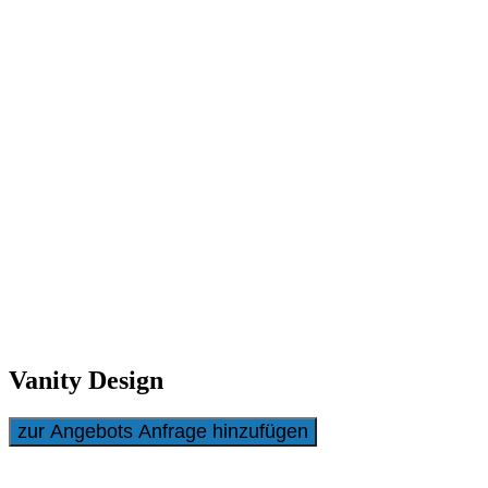
Vanity 01 Design Schreibtisch, exklusiv eindrucksvoll Hochglanz
lackiert, Büroschreibtisch individuell lackierbar nach
Kundenwunsch
Vanity Design
zur Angebots Anfrage hinzufügen