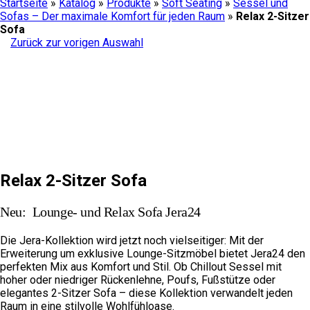
Startseite
»
Katalog
»
Produkte
»
Soft Seating
»
Sessel und
Sofas – Der maximale Komfort für jeden Raum
»
Relax 2-Sitzer
Sofa
Zurück zur vorigen Auswahl
Jera24_15 – Lounge Sofa, Relax 2-Sitzer, Rückenlehne
gesteppt, 4-Bein Design Fußgestell, Schwarz lackiert, kleines
Bürosofa im Steppdesign, bequem sitzen, ideal für Besucher
und Wartezbereich
Relax 2-Sitzer Sofa
Neu: Lounge- und Relax Sofa Jera24
Die Jera-Kollektion wird jetzt noch vielseitiger: Mit der
Erweiterung um exklusive Lounge-Sitzmöbel bietet Jera24 den
perfekten Mix aus Komfort und Stil. Ob Chillout Sessel mit
hoher oder niedriger Rückenlehne, Poufs, Fußstütze oder
elegantes 2-Sitzer Sofa – diese Kollektion verwandelt jeden
Raum in eine stilvolle Wohlfühloase.