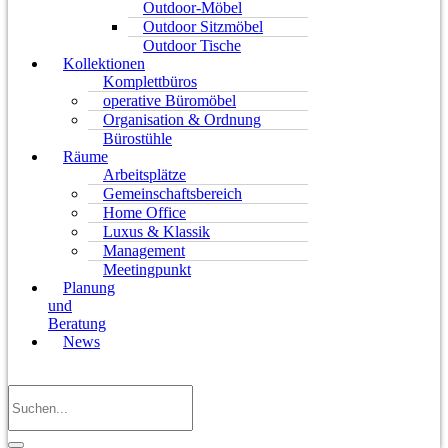
Outdoor-Möbel
Outdoor Sitzmöbel
Outdoor Tische
Kollektionen
Komplettbüros
operative Büromöbel
Organisation & Ordnung
Bürostühle
Räume
Arbeitsplätze
Gemeinschaftsbereich
Home Office
Luxus & Klassik
Management
Meetingpunkt
Planung
und
Beratung
News