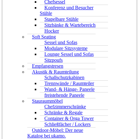
Chefsessel
Konferenz und Besucher
Stühle
Stapelbare Stühle
Sitzbänke & Wartebereich
Hocker
Soft Seating
Sessel und Sofas
Modulare Sitzsysteme
Lounge Sessel und Sofas
Sitzpoufs
Empfangstresen
Akustik & Raumteilung
Schallschutzkabinen
Trennwände / Raumteiler
Wand- & Hänge- Paneele
freistehende Paneele
Stauraummöbel
Chefzimmerschränke
Schränke & Regale
Container & Orga Tower
Schließfächer / Lockers
Outdoor-Möbel: Der neue
Katalog bei ukamo.