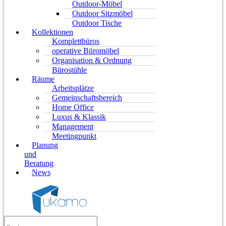
Outdoor-Möbel
Outdoor Sitzmöbel
Outdoor Tische
Kollektionen
Komplettbüros
operative Büromöbel
Organisation & Ordnung
Bürostühle
Räume
Arbeitsplätze
Gemeinschaftsbereich
Home Office
Luxus & Klassik
Management
Meetingpunkt
Planung
und
Beratung
News