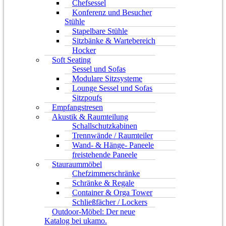
Chefsessel
Konferenz und Besucher
Stühle
Stapelbare Stühle
Sitzbänke & Wartebereich
Hocker
Soft Seating
Sessel und Sofas
Modulare Sitzsysteme
Lounge Sessel und Sofas
Sitzpoufs
Empfangstresen
Akustik & Raumteilung
Schallschutzkabinen
Trennwände / Raumteiler
Wand- & Hänge- Paneele
freistehende Paneele
Stauraummöbel
Chefzimmerschränke
Schränke & Regale
Container & Orga Tower
Schließfächer / Lockers
Outdoor-Möbel: Der neue
Katalog bei ukamo.