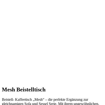
Mesh 01 – Beistell- Kaffeetisch, Tischbein mit Stoffbezug
zweifarbig möglich, zwei Tischausführungen: Höhe 47cm Drm.
65cm oder H:58cm Drm. 45cm erhältlich
Mesh Beistelltisch
Beistell- Kaffeetisch „Mesh“ – die perfekte Ergänzung zur
gleichnamigen Sofa und Sessel Serie. Mit ihrem ungewöhnlichen,