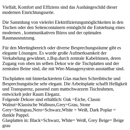
Vielfalt, Komfort und Effiziens sind das Aushängeschild dieser
modernen Einrichtungsserie.
Die Sammlung von vielerlei Elektrifizierungsmöglichkeiten in den
Tischen oder den Seitencontainern ermöglicht die Entstehung eines
modernen , kommunikativen Büros und der optimalen
Raumausnutzung.
Für den Meetingbereich oder diverse Besprechungsräume
gibt es
elegante
Lösungen.
Es wurde große Aufmerksamkeit
der
Verkabelung gewidmet, z.Bsp.
durch zentrale Kabelrinnen,
deren
Zugang von oben im selben
Dekor wie die Tischplatten und
der
zentralen Beine
sind, die mit Wire-
Managersystem ausstattbar sind.
Tischplatten mit hinterlackiertem Glas
machen Schreibtische
und
Besprechungstische sehr
elegant.
Die Arbeitsplatte
schafft
Helligkeit
und Transparenz,
passend zum mattschwarzem
Tischr
ahmen,
entwickelt jeder Raum Eleganz.
Folgende Dekore sind erhältlich: Oak =Eiche, Classic
Walnut=Klassische Wallnuss,Grey=Grau, Stone
Grey=Steingrau,Nero=Schwarz,White = Weiß, Dark Poplar =
dunkle Pappel.
Glasplatten in: Black=Schwarz, White= Weiß, Grey Beige= Beige
grau