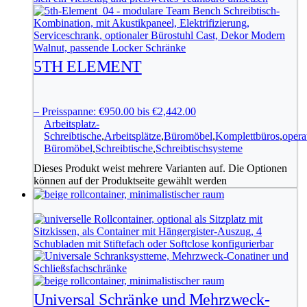
5TH ELEMENT
–
Preisspanne: €950.00 bis €2,442.00
Arbeitsplatz-
Schreibtische
,
Arbeitsplätze
,
Büromöbel
,
Komplettbüros
,
opera
Büromöbel
,
Schreibtische
,
Schreibtischsysteme
Dieses Produkt weist mehrere Varianten auf. Die Optionen
können auf der Produktseite gewählt werden
Universal Schränke und Mehrzweck-