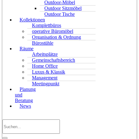
Outdoor-Möbel
Outdoor Sitzmöbel
Outdoor Tische
Kollektionen
Komplettbüros
operative Büromöbel
Organisation & Ordnung
Bürostühle
Räume
Arbeitsplätze
Gemeinschaftsbereich
Home Office
Luxus & Klassik
Management
Meetingpunkt
Planung
und
Beratung
News