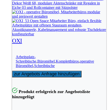
OXI
Arbeitsplatz-
Schreibtische
,
Büromöbel
,
Komplettbüros
,
operative
Büromöbel
,
Schreibtische
zur Angebots Anfrage hinzufügen
Produkt erfolgreich zur Angebotsliste
hinzugefügt