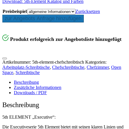
Download: 5th-Element Katalog und Farben
Preisbeispiel
Zurücksetzen
zur Angebots Anfrage hinzufügen
Produkt erfolgreich zur Angebotsliste hinzugefügt
Artikelnummer:
5th-element-chefschreibtisch
Kategorien:
Arbeitsplatz-Schreibtische
,
Chefschreibtische
,
Chefzimmer
,
Open
Space
,
Schreibtische
Beschreibung
Zusätzliche Informationen
Downloads / PDF
Beschreibung
5th ELEMENT „Executive“:
Die Executiveserie 5th Element bietet mit seinen klaren Linien und