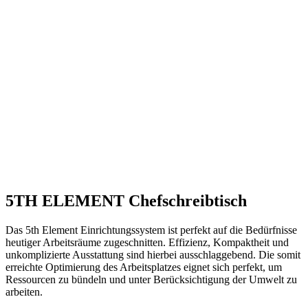
5th-Element – 022 – Chefschreibtisch mattschwarz, Tischgestell
schwarz lackiert,
5TH ELEMENT Chefschreibtisch
Das 5th Element Einrichtungssystem ist perfekt auf die Bedürfnisse
heutiger Arbeitsräume zugeschnitten. Effizienz, Kompaktheit und
unkomplizierte Ausstattung sind hierbei ausschlaggebend. Die somit
erreichte Optimierung des Arbeitsplatzes eignet sich perfekt, um
Ressourcen zu bündeln und unter Berücksichtigung der Umwelt zu
arbeiten.