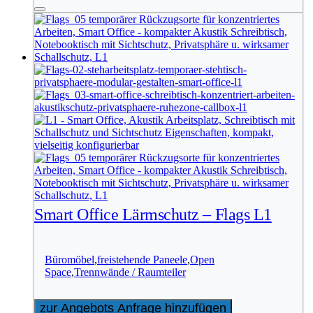
Smart Office Lärmschutz – Flags L1
Büromöbel
,
freistehende Paneele
,
Open
Space
,
Trennwände / Raumteiler
zur Angebots Anfrage hinzufügen