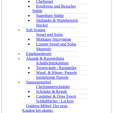
Chefsessel
Konferenz und Besucher
Stühle
Stapelbare Stühle
Sitzbänke & Wartebereich
Hocker
Soft Seating
Sessel und Sofas
Modulare Sitzsysteme
Lounge Sessel und Sofas
Sitzpoufs
Empfangstresen
Akustik & Raumteilung
Schallschutzkabinen
Trennwände / Raumteiler
Wand- & Hänge- Paneele
freistehende Paneele
Stauraummöbel
Chefzimmerschränke
Schränke & Regale
Container & Orga Tower
Schließfächer / Lockers
Outdoor-Möbel: Der neue
Katalog bei ukamo.