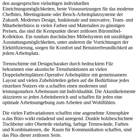
den ausgesprochen vielseitigen individuellen
Einrichtungsmöglichkeiten, beste Voraussetzungen für das moderne
Chefbüro, Meetingräume oder Bench-Arbeitsplatzsysteme der
Zukunft. Modernes Design, funktionale und innovative, Team- und
Mitarbeiterbüros in vielen Farben und Materialien zu günstigen
Preisen, das sind die Kernpunkte dieser zeitlosen Büromöbel-
Kollektion.
Ein rundum durchdachtes Möbelsystem
mit unzähligen
Ausstattungsmöglichkeiten
, unter anderem die Vorrichtungen der
Elektrifizierung, sorgen für Komfort
und Benutzerfreundlichkeit an
jedem Arbeitsplatz.
Trennschirme mit Designcharaker
durch
bedrucktem Filz
bekommen eine
akustische
Trennfunktionen an vielen
Doppelarbeitsplätzen.Operative Arbeitsplätze mit gemeinsamem
Layout und vielen Zubehörteilen gehen auf die Bedürfnisse jedes
einzelnen Nutzers ein u.schaffen einen modernen und
leistungsstarken Arbeitsraum mit Individualität. Die Akustikelemente
skizzieren so jeden Arbeitsbereich und schaffen für jeden eine
optimale Arbeitsumgebung zum Arbeiten und Wohlfühlen.
Die vielen Farbvariationen schaffen
eine angenehme
Atmosphäre
u.
das Büro wirkt
einladend und anregend.
Dunkle holzbeschichtete
Tischbeine oder
Oberteile einfarbig, farbige
Trennwände, Farben
und Kombinationen, die
Raum für Kommunikation schaffen
, sind
das Plus dieser zeitlosen Serie.