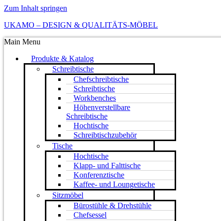
Zum Inhalt springen
UKAMO – DESIGN & QUALITÄTS-MÖBEL
Main Menu
Produkte & Katalog
Schreibtische
Chefschreibtische
Schreibtische
Workbenches
Höhenverstellbare
Schreibtische
Hochtische
Schreibtischzubehör
Tische
Hochtische
Klapp- und Falttische
Konferenztische
Kaffee- und Loungetische
Sitzmöbel
Bürostühle & Drehstühle
Chefsessel