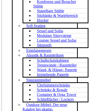
Konferenz und Besucher
Stühle
Stapelbare Stühle
Sitzbänke & Wartebereich
Hocker
Soft Seating
Sessel und Sofas
Modulare Sitzsysteme
Lounge Sessel und Sofas
Sitzpoufs
Empfangstresen
Akustik & Raumteilung
Schallschutzkabinen
Trennwände / Raumteiler
Wand- & Hänge- Paneele
freistehende Paneele
Stauraummöbel
Chefzimmerschränke
Schränke & Regale
Container & Orga Tower
Schließfächer / Lockers
Outdoor-Möbel: Der neue
Katalog bei ukamo.