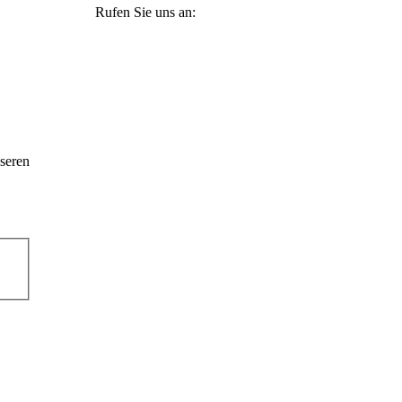
Rufen Sie uns an:
+49 36965 815119
seren