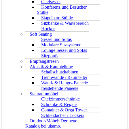
Chefsessel
Konferenz und Besucher
Stühle
Stapelbare Stühle
Sitzbänke & Wartebereich
Hocker
Soft Seating
Sessel und Sofas
Modulare Sitzsysteme
Lounge Sessel und Sofas
Sitzpoufs
Empfangstresen
Akustik & Raumteilung
Schallschutzkabinen
Trennwände / Raumteiler
Wand- & Hänge- Paneele
freistehende Paneele
Stauraummöbel
Chefzimmerschränke
Schränke & Regale
Container & Orga Tower
Schließfächer / Lockers
Outdoor-Möbel: Der neue
Katalog bei ukamo.