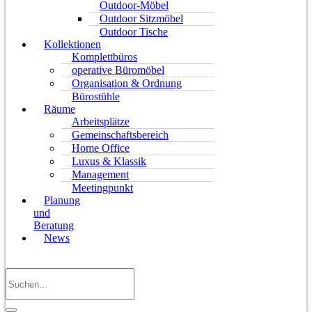
Outdoor-Möbel
Outdoor Sitzmöbel
Outdoor Tische
Kollektionen
Komplettbüros
operative Büromöbel
Organisation & Ordnung
Bürostühle
Räume
Arbeitsplätze
Gemeinschaftsbereich
Home Office
Luxus & Klassik
Management
Meetingpunkt
Planung
und
Beratung
News