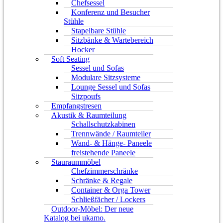
Chefsessel
Konferenz und Besucher
Stühle
Stapelbare Stühle
Sitzbänke & Wartebereich
Hocker
Soft Seating
Sessel und Sofas
Modulare Sitzsysteme
Lounge Sessel und Sofas
Sitzpoufs
Empfangstresen
Akustik & Raumteilung
Schallschutzkabinen
Trennwände / Raumteiler
Wand- & Hänge- Paneele
freistehende Paneele
Stauraummöbel
Chefzimmerschränke
Schränke & Regale
Container & Orga Tower
Schließfächer / Lockers
Outdoor-Möbel: Der neue
Katalog bei ukamo.