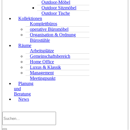
Outdoor-Möbel
Outdoor Sitzmöbel
Outdoor Tische
Kollektionen
Komplettbüros
operative Büromöbel
Organisation & Ordnung
Bürostühle
Räume
Arbeitsplätze
Gemeinschaftsbereich
Home Office
Luxus & Klassik
Management
Meetingpunkt
Planung
und
Beratung
News