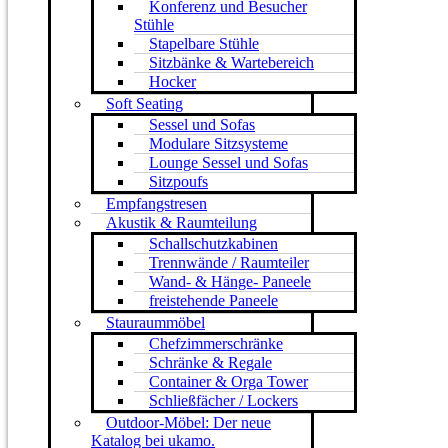
Konferenz und Besucher
Stühle
Stapelbare Stühle
Sitzbänke & Wartebereich
Hocker
Soft Seating
Sessel und Sofas
Modulare Sitzsysteme
Lounge Sessel und Sofas
Sitzpoufs
Empfangstresen
Akustik & Raumteilung
Schallschutzkabinen
Trennwände / Raumteiler
Wand- & Hänge- Paneele
freistehende Paneele
Stauraummöbel
Chefzimmerschränke
Schränke & Regale
Container & Orga Tower
Schließfächer / Lockers
Outdoor-Möbel: Der neue
Katalog bei ukamo.