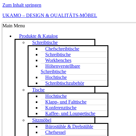
Zum Inhalt springen
UKAMO – DESIGN & QUALITÄTS-MÖBEL
Main Menu
Produkte & Katalog
Schreibtische
Chefschreibtische
Schreibtische
Workbenches
Höhenverstellbare
Schreibtische
Hochtische
Schreibtischzubehör
Tische
Hochtische
Klapp- und Falttische
Konferenztische
Kaffee- und Loungetische
Sitzmöbel
Bürostühle & Drehstühle
Chefsessel