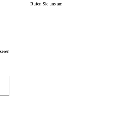
Rufen Sie uns an:
+49 36965 815119
seren