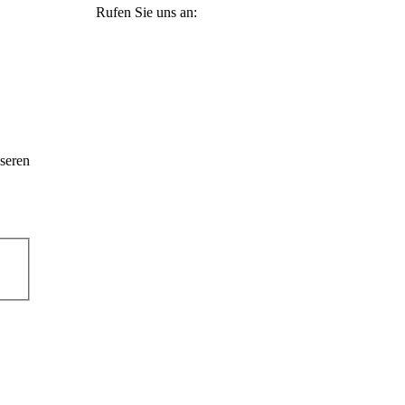
Rufen Sie uns an:
+49 36965 815119
seren