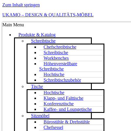
Zum Inhalt springen
UKAMO – DESIGN & QUALITÄTS-MÖBEL
Main Menu
Produkte & Katalog
Schreibtische
Chefschreibtische
Schreibtische
Workbenches
Höhenverstellbare
Schreibtische
Hochtische
Schreibtischzubehör
Tische
Hochtische
Klapp- und Falttische
Konferenztische
Kaffee- und Loungetische
Sitzmöbel
Bürostühle & Drehstühle
Chefsessel