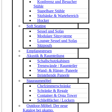
Konferenz und Besucher
Stühle
Stapelbare Stühle
Sitzbänke & Wartebereich
Hocker
Soft Seating
Sessel und Sofas
Modulare Sitzsysteme
Lounge Sessel und Sofas
Sitzpoufs
Empfangstresen
Akustik & Raumteilung
Schallschutzkabinen
Trennwände / Raumteiler
Wand- & Hänge- Paneele
freistehende Paneele
Stauraummöbel
Chefzimmerschränke
Schränke & Regale
Container & Orga Tower
Schließfächer / Lockers
Outdoor-Möbel: Der neue
Katalog bei ukamo.