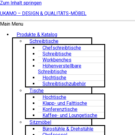
Zum Inhalt springen
UKAMO – DESIGN & QUALITÄTS-MÖBEL
Main Menu
Produkte & Katalog
Schreibtische
Chefschreibtische
Schreibtische
Workbenches
Höhenverstellbare
Schreibtische
Hochtische
Schreibtischzubehör
Tische
Hochtische
Klapp- und Falttische
Konferenztische
Kaffee- und Loungetische
Sitzmöbel
Bürostühle & Drehstühle
Chefsessel