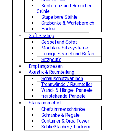
Konferenz und Besucher
Stühle
Stapelbare Stühle
Sitzbänke & Wartebereich
Hocker
Soft Seating
Sessel und Sofas
Modulare Sitzsysteme
Lounge Sessel und Sofas
Sitzpoufs
Empfangstresen
Akustik & Raumteilung
Schallschutzkabinen
Trennwände / Raumteiler
Wand- & Hänge- Paneele
freistehende Paneele
Stauraummöbel
Chefzimmerschränke
Schränke & Regale
Container & Orga Tower
Schließfächer / Lockers