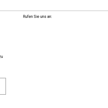
Rufen Sie uns an:
+49 36965 815119
zu