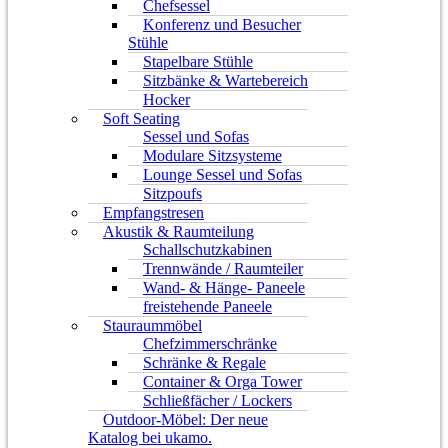
Chefsessel
Konferenz und Besucher
Stühle
Stapelbare Stühle
Sitzbänke & Wartebereich
Hocker
Soft Seating
Sessel und Sofas
Modulare Sitzsysteme
Lounge Sessel und Sofas
Sitzpoufs
Empfangstresen
Akustik & Raumteilung
Schallschutzkabinen
Trennwände / Raumteiler
Wand- & Hänge- Paneele
freistehende Paneele
Stauraummöbel
Chefzimmerschränke
Schränke & Regale
Container & Orga Tower
Schließfächer / Lockers
Outdoor-Möbel: Der neue
Katalog bei ukamo.