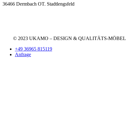
36466 Dermbach OT. Stadtlengsfeld
+49 36965 815119
service@ukamo.de
© 2023 UKAMO – DESIGN & QUALITÄTS-MÖBEL
+49 36965 815119
Anfrage