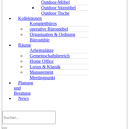
Outdoor-Möbel
Outdoor Sitzmöbel
Outdoor Tische
Kollektionen
Komplettbüros
operative Büromöbel
Organisation & Ordnung
Bürostühle
Räume
Arbeitsplätze
Gemeinschaftsbereich
Home Office
Luxus & Klassik
Management
Meetingpunkt
Planung
und
Beratung
News