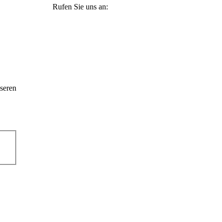
Rufen Sie uns an:
+49 36965 815119
seren