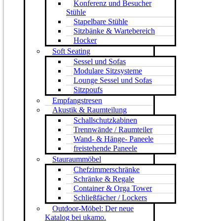
Konferenz und Besucher
Stühle
Stapelbare Stühle
Sitzbänke & Wartebereich
Hocker
Soft Seating
Sessel und Sofas
Modulare Sitzsysteme
Lounge Sessel und Sofas
Sitzpoufs
Empfangstresen
Akustik & Raumteilung
Schallschutzkabinen
Trennwände / Raumteiler
Wand- & Hänge- Paneele
freistehende Paneele
Stauraummöbel
Chefzimmerschränke
Schränke & Regale
Container & Orga Tower
Schließfächer / Lockers
Outdoor-Möbel: Der neue
Katalog bei ukamo.