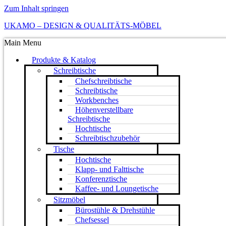
Zum Inhalt springen
UKAMO – DESIGN & QUALITÄTS-MÖBEL
Main Menu
Produkte & Katalog
Schreibtische
Chefschreibtische
Schreibtische
Workbenches
Höhenverstellbare
Schreibtische
Hochtische
Schreibtischzubehör
Tische
Hochtische
Klapp- und Falttische
Konferenztische
Kaffee- und Loungetische
Sitzmöbel
Bürostühle & Drehstühle
Chefsessel