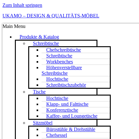
Zum Inhalt springen
UKAMO – DESIGN & QUALITÄTS-MÖBEL
Main Menu
Produkte & Katalog
Schreibtische
Chefschreibtische
Schreibtische
Workbenches
Höhenverstellbare
Schreibtische
Hochtische
Schreibtischzubehör
Tische
Hochtische
Klapp- und Falttische
Konferenztische
Kaffee- und Loungetische
Sitzmöbel
Bürostühle & Drehstühle
Chefsessel