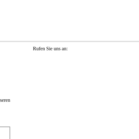
Rufen Sie uns an:
+49 36965 815119
seren