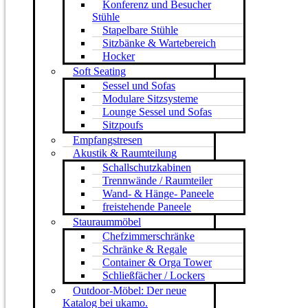
Konferenz und Besucher
Stühle
Stapelbare Stühle
Sitzbänke & Wartebereich
Hocker
Soft Seating
Sessel und Sofas
Modulare Sitzsysteme
Lounge Sessel und Sofas
Sitzpoufs
Empfangstresen
Akustik & Raumteilung
Schallschutzkabinen
Trennwände / Raumteiler
Wand- & Hänge- Paneele
freistehende Paneele
Stauraummöbel
Chefzimmerschränke
Schränke & Regale
Container & Orga Tower
Schließfächer / Lockers
Outdoor-Möbel: Der neue
Katalog bei ukamo.