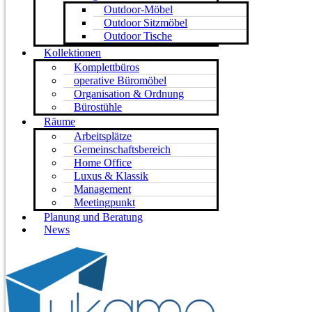
Outdoor-Möbel
Outdoor Sitzmöbel
Outdoor Tische
Kollektionen
Komplettbüros
operative Büromöbel
Organisation & Ordnung
Bürostühle
Räume
Arbeitsplätze
Gemeinschaftsbereich
Home Office
Luxus & Klassik
Management
Meetingpunkt
Planung und Beratung
News